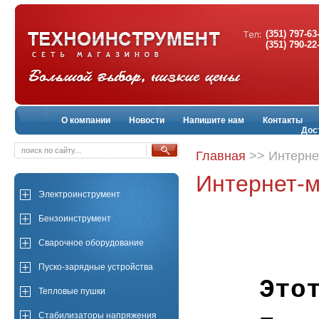
(351) 797-63
(351) 790-22
О компании
Новости
Напишите нам
Контакты
Дос
Главная
>> Интерне
Интернет-м
Электроинструмент
Бензоинструмент
Сварочное оборудование
Пуско-зарядные устройства
Это
Тепловые пушки
Стабилизаторы напряжения