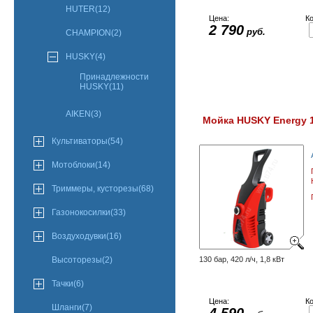
HUTER(12)
Цена:
Ко
2 790
руб.
CHAMPION(2)
HUSKY(4)
Принадлежности
HUSKY(11)
AIKEN(3)
Мойка HUSKY Energy 
Культиваторы(54)
Мотоблоки(14)
Триммеры, кусторезы(68)
Газонокосилки(33)
Воздуходувки(16)
Высоторезы(2)
130 бар, 420 л/ч, 1,8 кВт
Тачки(6)
Цена:
Ко
Шланги(7)