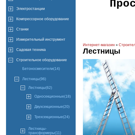
Про
Электростанции
Компрессорное оборудование
Станки
Измерительный инструмент
Интернет-магазин
»
Строител
Лестницы
Садовая техника
Строительное оборудование
Бетоносмесители(14)
Лестницы(96)
Лестницы(62)
Односекционные(18)
Двухсекционные(20)
Трехсекционные(24)
Лестницы-
трансформеры(11)