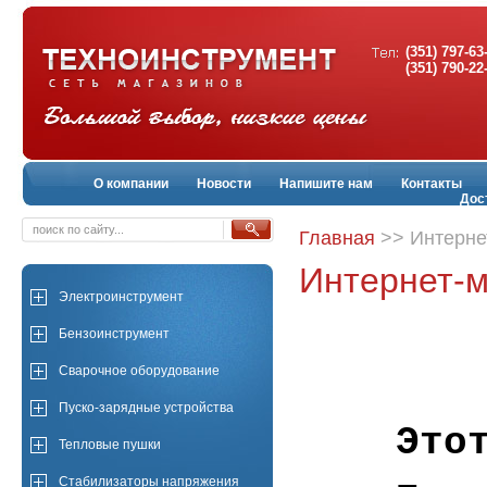
(351) 797-63
(351) 790-22
О компании
Новости
Напишите нам
Контакты
Дос
Главная
>> Интерне
Интернет-м
Электроинструмент
Бензоинструмент
Сварочное оборудование
Пуско-зарядные устройства
Это
Тепловые пушки
Стабилизаторы напряжения