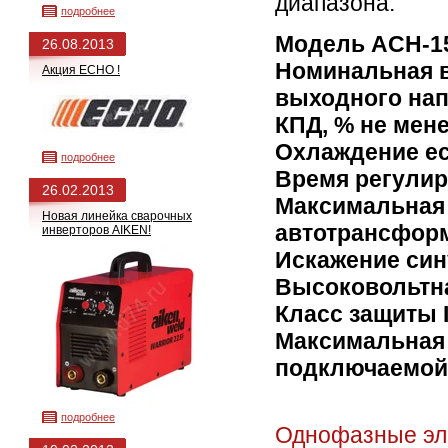
диапазона.
подробнее
Модель ACH-15
26.08.2013
Номинальная 
Акция ECHO !
выходного нап
КПД, % не мене
Охлаждение ес
подробнее
Время регулир
26.02.2013
Максимальная 
Новая линейка сварочных
автотрансформ
инверторов AIKEN!
Искажение син
Высоковольтна
Класс защиты I
Максимальная
подключаемой 
подробнее
Однофазные эл