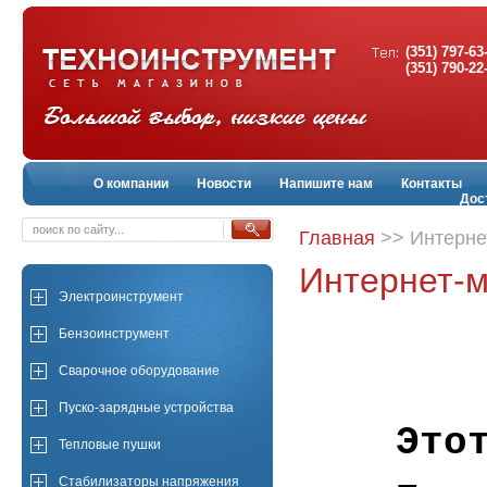
(351) 797-63
(351) 790-22
О компании
Новости
Напишите нам
Контакты
Дос
Главная
>> Интерне
Интернет-м
Электроинструмент
Бензоинструмент
Сварочное оборудование
Пуско-зарядные устройства
Это
Тепловые пушки
Стабилизаторы напряжения