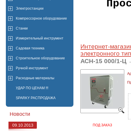
Про
Электростанции
Компрессорное оборудование
Станки
Измерительный инструмент
Интернет-магази
Садовая техника
электронного ти
Строительное оборудование
АСН-15 000/1-Ц
Ручной инструмент
Ар
Расходные материалы
П
УДАР ПО ЦЕНАМ !!!
SPARKY РАСПРОДАЖА
Новости
09.10.2013
ПОД ЗАКАЗ