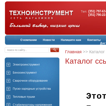
(351) 797-63
(351) 790-22
О компании
Новости
Напишите нам
Контакты
Дос
Главная
>> Каталог
Каталог сс
Электроинструмент
Бензоинструмент
Сварочное оборудование
Пуско-зарядные устройства
Это
Тепловые пушки
Стабилизаторы напряжения